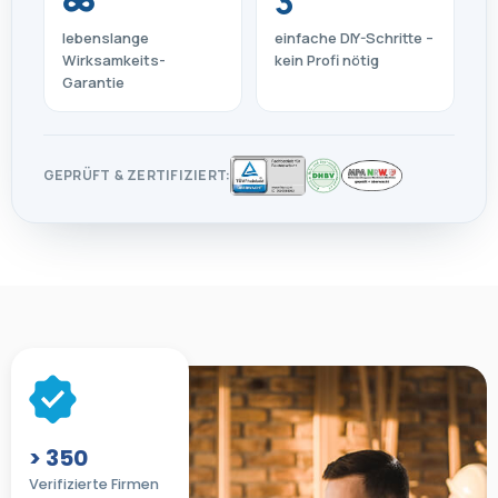
∞
3
lebenslange
einfache DIY-Schritte –
Wirksamkeits-
kein Profi nötig
Garantie
GEPRÜFT & ZERTIFIZIERT:
> 350
Verifizierte Firmen