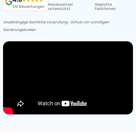
Hausbesitzer
Geprüfte
310 Bewertungen
unterstützt
Fachfirmen
Unabhängige fachliche Vorprüfung · Schutz vor unnötigen
Sanierungskosten