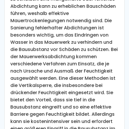
fachgerecht und erstellen Ihnen ein
Abdichtung kann zu erheblichen Bauschäden
passgenaues Angebot zur Abdichtung Ihrer
führen, weshalb effektive
nassen Wände.
Mauertrockenlegungen notwendig sind. Die
Sanierung fehlerhafter Abdichtungen ist
Eine fehlerfreie und fachgerechte Durchführung
besonders wichtig, um das Eindringen von
der Maßnahmen ist dabei entscheidend, um
Wasser in das Mauerwerk zu verhindern und
dauerhafte Schäden an der Bausubstanz zu
die Bausubstanz vor Schäden zu schützen. Bei
vermeiden. Die Kosten für eine Mauertrocknung
der Mauerwerksabdichtung kommen
variieren je nach Verfahren und Umfang der
verschiedene Verfahren zum Einsatz, die je
Arbeiten, weshalb ein Vergleich mehrerer
nach Ursache und Ausmaß der Feuchtigkeit
Angebote sinnvoll ist. Im Anschluss können Sie
ausgewählt werden. Eine dieser Methoden ist
vergleichen und sich eine dieser Fachfirmen für
die Vertikalsperre, die insbesondere bei
Ihre Sanierung aussuchen.
drückender Feuchtigkeit eingesetzt wird. Sie
bietet den Vorteil, dass sie tief in die
Bausubstanz eingreift und so eine effektive
Barriere gegen Feuchtigkeit bildet. Allerdings
kann sie kostenintensiver sein und erfordert
einen größeren Eingriff in die Bausubstanz im